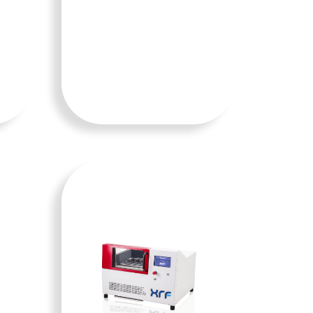
TAMBA
H KE
KERAN
JANG