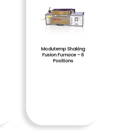
Modutemp Shaking
Fusion Furnace – 6
Positions
TAMBA
H KE
KERAN
JANG