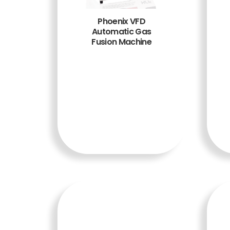
Phoenix VFD
Automatic Gas
Fusion Machine
TAMBA
H KE
KERAN
JANG