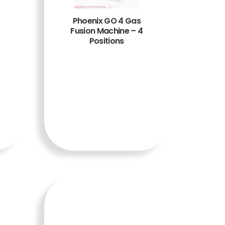
Phoenix GO 4 Gas
Fusion Machine – 4
Positions
TAMBA
H KE
KERAN
JANG