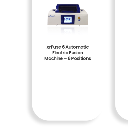
xrFuse 6 Automatic
Electric Fusion
Machine – 6 Positions
TAMBA
H KE
KERAN
JANG