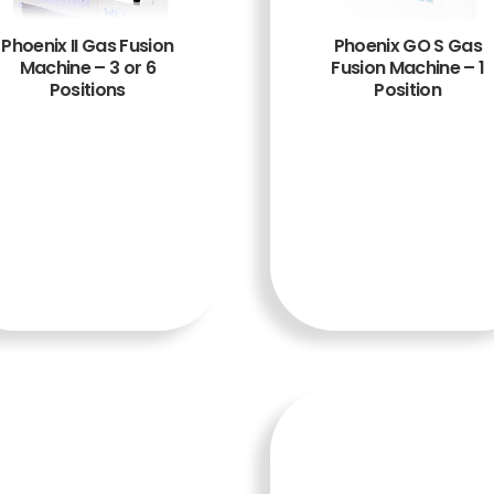
Phoenix II Gas Fusion
Phoenix GO S Gas
Machine – 3 or 6
Fusion Machine – 1
Positions
Position
TAMBA
TAMBA
H KE
H KE
KERAN
KERAN
JANG
JANG