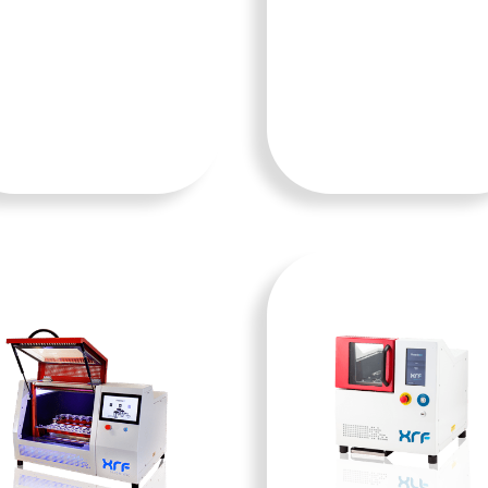
TAMBA
TAMBA
H KE
H KE
KERAN
KERAN
JANG
JANG