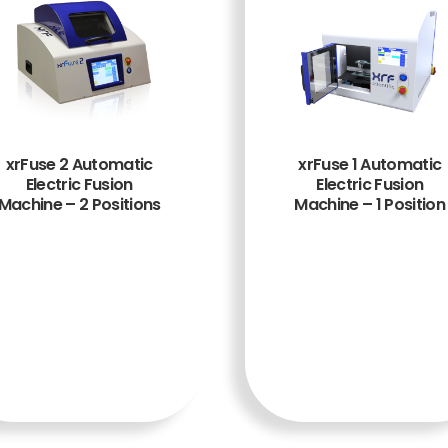
xrFuse 2 Automatic
xrFuse 1 Automatic
Electric Fusion
Electric Fusion
Machine – 2 Positions
Machine – 1 Position
TAMBA
TAMBA
H KE
H KE
KERAN
KERAN
JANG
JANG