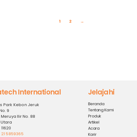
1
2
→
tech International
Jelajahi
Beranda
s Park Kebon Jeruk
Tentang Kami
No. 9
Produk
 Meruya Ilir No. 88
 Utara
Artikel
 11620
Acara
2 21 5859365
Karir