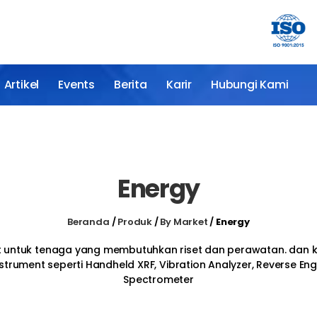
Artikel
Events
Berita
Karir
Hubungi Kami
Energy
Beranda
/
Produk
/
By Market
/
Energy
it untuk tenaga yang membutuhkan riset dan perawatan. dan k
trument seperti Handheld XRF, Vibration Analyzer, Reverse En
Spectrometer