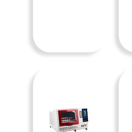
TAMBA
H KE
KERAN
JANG