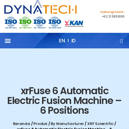
Hubungi Kami :
+62 21 5859365
EN
ID
xrFuse 6 Automatic
Electric Fusion Machine –
6 Positions
Beranda
/
Produk
/
By Manufacturer
/
XRF Scientific
/