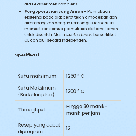
atau eksperimen kompleks.
Pengoperasian yang Aman
– Permukaan
eksternal pada alat berat telah dimodelkan dan
dikembangkan dengan teknologi IR terbaru. Ini
memastikan semua permukaan eksternal aman
untuk disentuh. Mesin
electric fusion
bersertifikat
CE dan diuji secara independen.
Spesifikasi
:
Suhu maksimum
1250 ° C
Suhu Maksimum
1200 ° C
(Berkelanjutan)
Hingga 30 manik-
Throughput
manik per jam
Resep yang dapat
12
diprogram