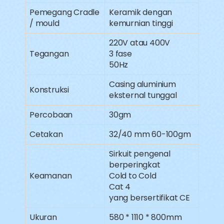
Pemegang Cradle
Keramik dengan
/ mould
kemurnian tinggi
220V atau 400V
Tegangan
3 fase
50Hz
Casing aluminium
Konstruksi
eksternal tunggal
Percobaan
30gm
Cetakan
32/40 mm 60-100gm
Sirkuit pengenal
berperingkat
Keamanan
Cold to Cold
Cat 4
yang bersertifikat CE
Ukuran
580 * 1110 * 800mm