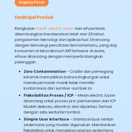
Inquiry Form
Deskripsi Produk
Rangkaian
mesin
electric fusion
dari xrFuse telah
dikembangkan berdasarkan lebih dari 25 tahun
pengalaman teknologi dan aplikasi fusi. Dirancang
dengan teknologi pencitraan termal terbaru, yang diuji
konsumen di laboratorium XRF terbesar di dunia,
xrFuse dirancang dengan mempertimbangkan
pelanggan.
Zero Contamination
– Cradle dan pemegang
keramik memastikan bahwa lingkungan untuk
membuat manik-manik tidak memiliki
kontaminasi dari sumber-sumber ini.
Fleksibilitas Proses / ICP
– Mesin
electric fusion
dirancang untuk proses pra-pemanasan dan ICP.
Mudah diakses, dikontrol, dan dipantau. Semua
dengan satu sentuhan tombol.
Simple User Interface
–
Interface
layar sentuh
sederhana yang mudah digunakan. Memberikan
fleksibilitas untuk mengatasi operasi sederhana