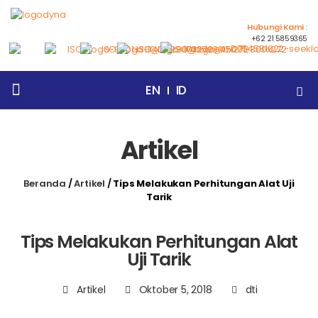
Hubungi Kami :
+62 21 5859365
EN
ID
Beranda
Tentang Kami
Products
Artikel
Events
Berita
Hubungi Kami
Artikel
Beranda
/
Artikel
/
Tips Melakukan Perhitungan Alat Uji
Tarik
Tips Melakukan Perhitungan Alat
Uji Tarik
Artikel
Oktober 5, 2018
dti