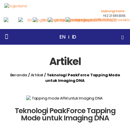
Hubungi Kami :
+62 21 5859365
EN
ID
Beranda
Tentang Kami
Products
Artikel
Events
Berita
Hubungi Kami
Artikel
Beranda
/
Artikel
/
Teknologi PeakForce Tapping Mode
untuk Imaging DNA
Teknologi PeakForce Tapping
Mode untuk Imaging DNA