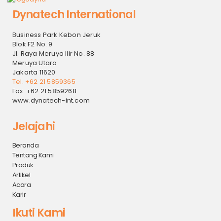
Dynatech International
Business Park Kebon Jeruk
Blok F2 No. 9
Jl. Raya Meruya Ilir No. 88
Meruya Utara
Jakarta 11620
Tel. +62 21 5859365
Fax. +62 21 5859268
www.dynatech-int.com
Jelajahi
Beranda
Tentang Kami
Produk
Artikel
Acara
Karir
Ikuti Kami