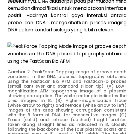
sebelumnya, DNA diadsorpsi pada permukaan mika
kemudian dimodifikasi untuk menciptakan interface
positif. Hadirnya kontrol gaya interaksi antara
probe dan DNA mengakibatkan proses imaging
DNA dalam kondisi fisiologis yang lebih relevan.
Gambar 2. PeakForce Tapping image of groove depth
variations in the DNA plasmid topography obtained
using the FastScan Bio AFM and FastScan-D probes
(small cantilever and standard silicon tip). (A) Low-
magnification AFM topography image of a plasmid
showing corrugation. The white rectangle indicates the
area imaged in B. (B) Higher-magnification trace
(white arrow to right) and retrace (white arrow to left)
images of this area showing corrugation consistent
with the B form of DNA, for consecutive images. (C)
Trace (solid) and retrace (dashed) height profiles
taken along straight lines as indicated in B, closely
following the backbone of the four plasmid scans and
averaged over a 5 -pixel (~0.5) width. The height