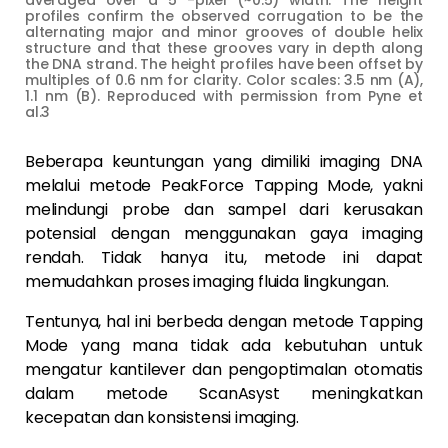
profiles confirm the observed corrugation to be the
alternating major and minor grooves of double helix
structure and that these grooves vary in depth along
the DNA strand. The height profiles have been offset by
multiples of 0.6 nm for clarity. Color scales: 3.5 nm (A),
1.1 nm (B). Reproduced with permission from Pyne et
al.3
Beberapa keuntungan yang dimiliki imaging DNA
melalui metode PeakForce Tapping Mode, yakni
melindungi probe dan sampel dari kerusakan
potensial dengan menggunakan gaya imaging
rendah. Tidak hanya itu, metode ini dapat
memudahkan proses imaging fluida lingkungan.
Tentunya, hal ini berbeda dengan metode Tapping
Mode yang mana tidak ada kebutuhan untuk
mengatur kantilever dan pengoptimalan otomatis
dalam metode ScanAsyst meningkatkan
kecepatan dan konsistensi imaging.