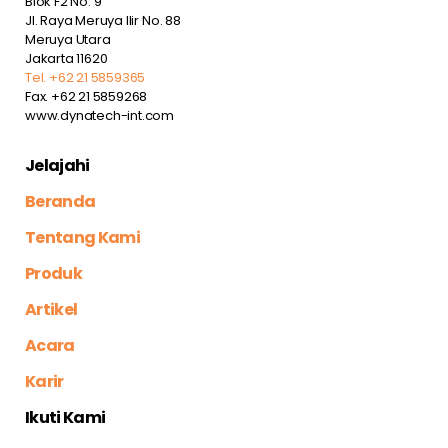
Blok F2 No. 9
Jl. Raya Meruya Ilir No. 88
Meruya Utara
Jakarta 11620
Tel. +62 21 5859365
Fax. +62 21 5859268
www.dynatech-int.com
Jelajahi
Beranda
Tentang Kami
Produk
Artikel
Acara
Karir
Ikuti Kami