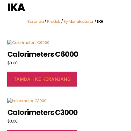
IKA
Beranda
/
Produk
/
By Manufacturer
/
IKA
Calorimeters C6000
$
0.00
TAMBAH KE KERANJANG
Calorimeters C3000
$
0.00