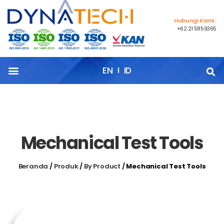
Hubungi Kami :
+62 21 5859365
EN
ID
Mechanical Test Tools
Beranda
/
Produk
/
By Product
/
Mechanical Test Tools