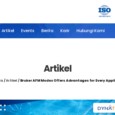
Artikel
Events
Berita
Karir
Hubungi Kami
Artikel
da
/
Artikel
/
Bruker AFM Modes Offers Advantages for Every Appl