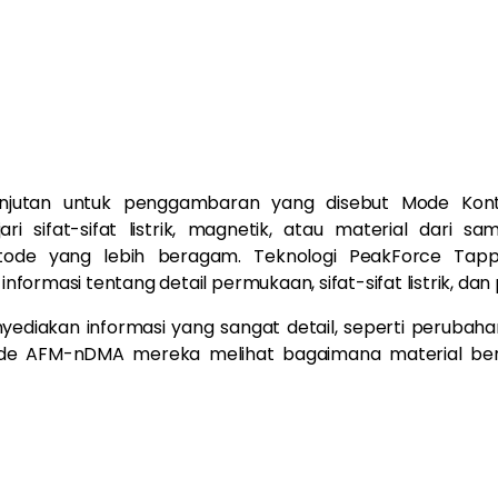
njutan untuk penggambaran yang disebut Mode Konta
 sifat-sifat listrik, magnetik, atau material dari s
etode yang lebih beragam. Teknologi PeakForce Tap
asi tentang detail permukaan, sifat-sifat listrik, dan p
yediakan informasi yang sangat detail, seperti perubahan
etode AFM-nDMA mereka melihat bagaimana material berp