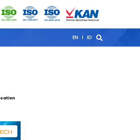
EN
ID
ication