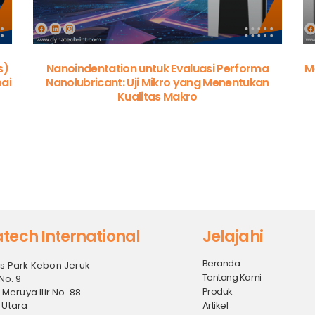
s)
Nanoindentation untuk Evaluasi Performa
M
ai
Nanolubricant: Uji Mikro yang Menentukan
Kualitas Makro
tech International
Jelajahi
Beranda
s Park Kebon Jeruk
Tentang Kami
No. 9
Produk
 Meruya Ilir No. 88
 Utara
Artikel