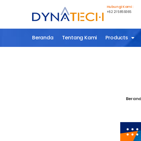
Hubungi Kami :
+62 21 5859365
Beranda
Tentang Kami
Products
Beran