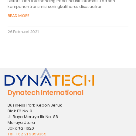
Distorsi dan Axle Bending Pada industri otomotif, rod san
komponen transmisi seringkali harus disesuaikan
READ MORE
26 Februari 2021
Dynatech International
Business Park Kebon Jeruk
Blok F2 No. 9
Jl. Raya Meruya Ilir No. 88
Meruya Utara
Jakarta 11620
Tel. +62 21 5859365