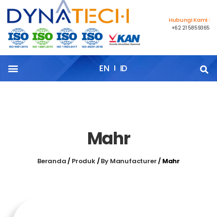
Hubungi Kami :
+62 21 5859365
EN
ID
Mahr
Beranda
/
Produk
/
By Manufacturer
/
Mahr